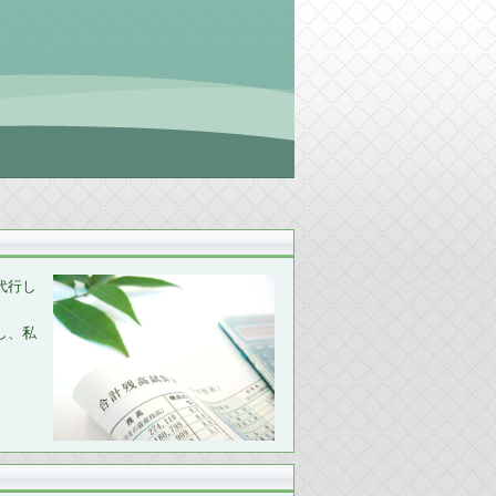
代行し
し、私