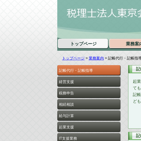
トップページ
業務案
トップページ
>
業務案内
> 記帳代行・記帳指
記
記帳代行・記帳指導
起業
経営支援
ても
税務申告
記帳
ども
相続相談
給与計算
起業支援
記
IT支援業務