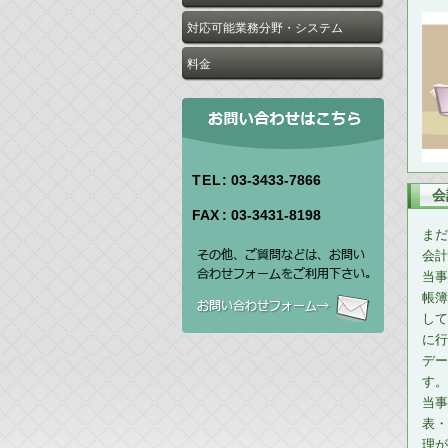
対応可能業務分野・システム
料金
TEL
: 03-3433-7866
会
FAX
: 03-3431-8198
まだ
会計
当事
帳簿
して
に行
デー
す。
当事
表・
理が